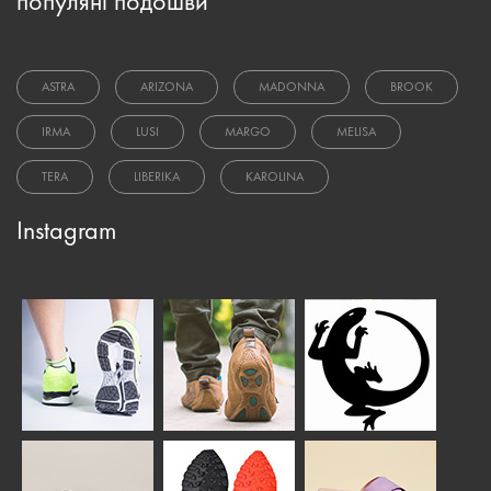
популяні подошви
ASTRA
ARIZONA
MADONNA
BROOK
IRMA
LUSI
MARGO
MELISA
TERA
LIBERIKA
KAROLINA
Instagram