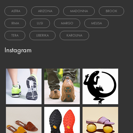
ASTRA
ARIZONA
MADONNA
BROOK
IRMA
LUSI
MARGO
MELISA
TERA
LIBERIKA
KAROLINA
Instagram