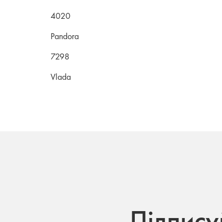
4020
Pandora
7298
Vlada
Підпису