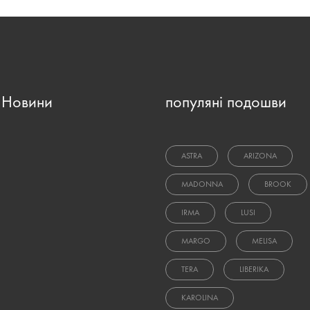
Новини
популяні подошви
ASTRA
ARIZONA
MADONNA
BROOK
IRMA
LUSI
MARGO
MELISA
TERA
LIBERIKA
KAROLINA