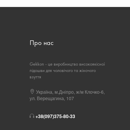
Про нас
Gekkon - це виробництво високоякісної
підошви для чоловічого та жіночого
взуття
Україна, м.Дніпро, ж/м Клочко-6,
ул. Верещагина, 107
+38(097)375-80-33