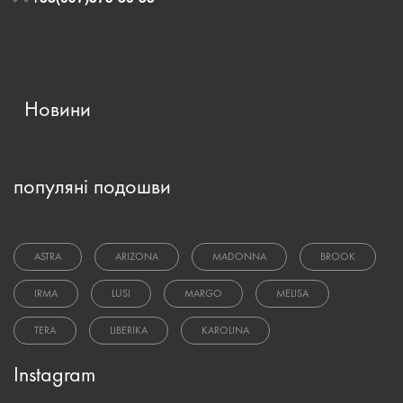
Новини
популяні подошви
ASTRA
ARIZONA
MADONNA
BROOK
IRMA
LUSI
MARGO
MELISA
TERA
LIBERIKA
KAROLINA
Instagram