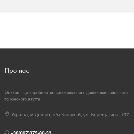
Про нас
Gekkon - це виробництво високоякісної підошви для чоловічого
та жіночого взуття
Україна, м.Дніпро, ж/м Клочко-6, ул. Верещагина, 107
+38(097)375-80-33